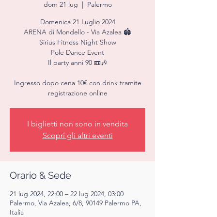
dom 21 lug
  |  
Palermo
Domenica 21 Luglio 2024
ARENA di Mondello - Via Azalea 🏟️
Sirius Fitness Night Show
Pole Dance Event
Il party anni 90 📼🎶
Ingresso dopo cena 10€ con drink tramite
registrazione online
I biglietti non sono in vendita
Scopri gli altri eventi
Orario & Sede
21 lug 2024, 22:00 – 22 lug 2024, 03:00
Palermo, Via Azalea, 6/8, 90149 Palermo PA,
Italia