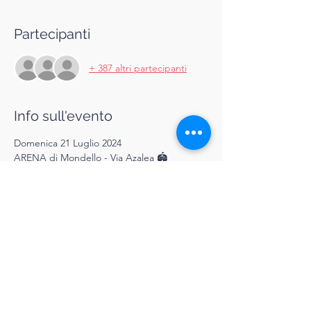
Partecipanti
+ 387 altri partecipanti
Info sull'evento
Domenica 21 Luglio 2024
ARENA di Mondello - Via Azalea 🏟️ 
Sirius Fitness Night Show
Pole Dance Event
Il party anni 90 📼🎶 
Ingresso dopo cena 10€ con drink tramite 
registrazione online
Condividi questo evento