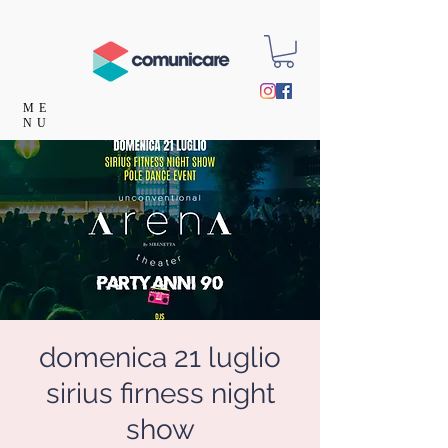
ME
NU
domenica 21 luglio
sirius firness night
show