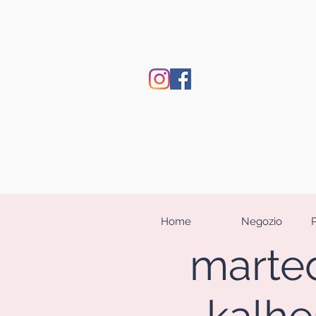
Home
Negozio
marted