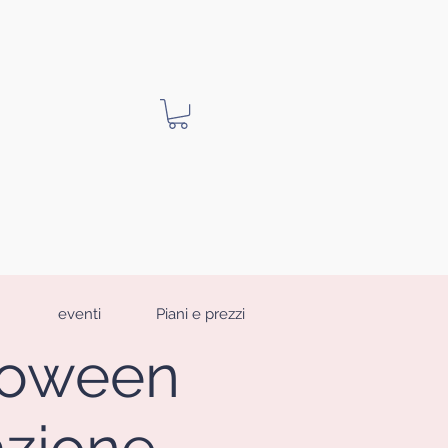
eventi
Piani e prezzi
lloween