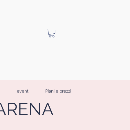
eventi
Piani e prezzi
• ARENA