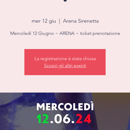
•
mer 12 giu
  |  
Arena Sirenetta
Mercoledì 12 Giugno ~ ARENA ~ ticket prenotazione
La registrazione è stata chiusa
Scopri gli altri eventi