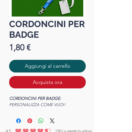
CORDONCINI PER
BADGE
Prezzo
1,80 €
Aggiungi al carrello
Acquista ora
CORDONCINI PER BADGE:
PERSONALIZZA COME VUOI!
4.5
150
La gente lo adora