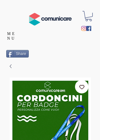
ME
NU
Share