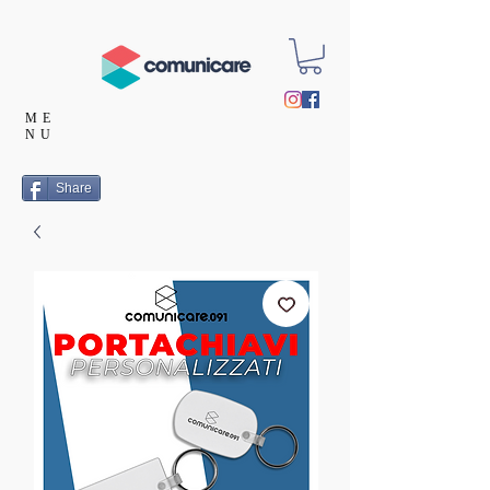
ME
NU
Share