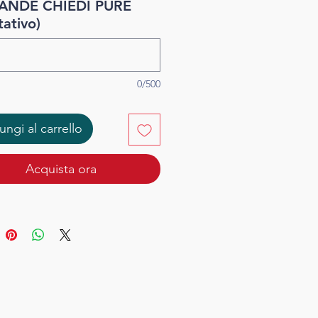
NDE CHIEDI PURE
x 21,2 cm
tativo)
0/500
ngi al carrello
Acquista ora