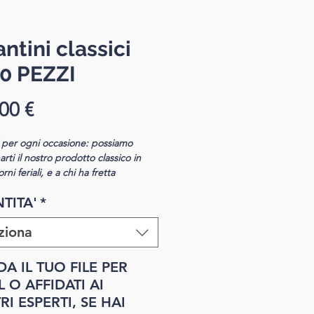
ntini classici
0 PEZZI
Prezzo
00 €
i per ogni occasione: possiamo
rti il nostro prodotto classico in
rni feriali, e a chi ha fretta
mo il nostro servizio Overnight.
TITA'
*
a su f/r
ziona
tire da 5000
 classici
A IL TUO FILE PER
toDIN A5 (14,8 x 21 cm)
 O AFFIDATI AI
I ESPERTI, SE HAI
to file incluso supplemento di rifilo
: