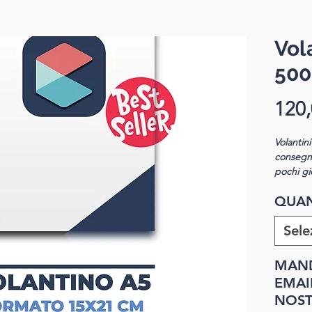
Vola
500
120,
Volantin
consegna
pochi gio
suggeria
QUAN
stamp
Sele
a par
Volantini
MAND
Forma
EMAIL
NOSTR
forma