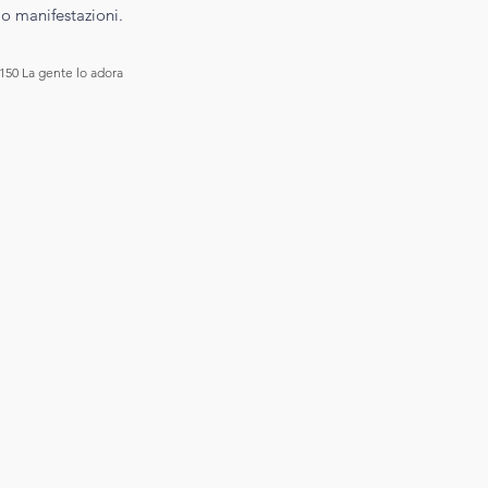
o manifestazioni.
150
La gente lo adora
 a 150 voti, La gente lo adora