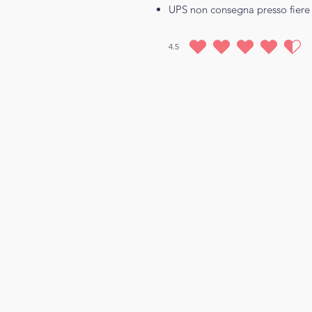
UPS non consegna presso fiere 
4.5
la valutazione media è 4.5 su 5, in base