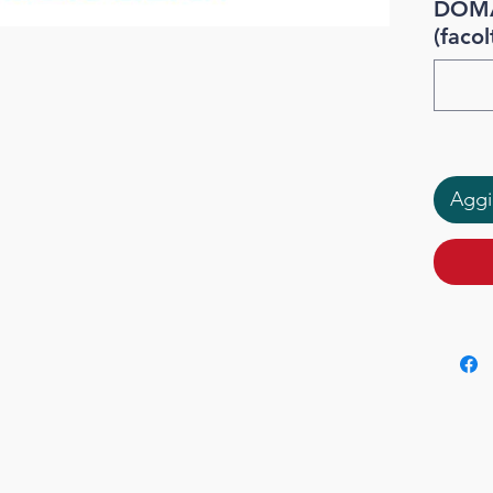
DOMA
15,0 
(facol
Aggiu